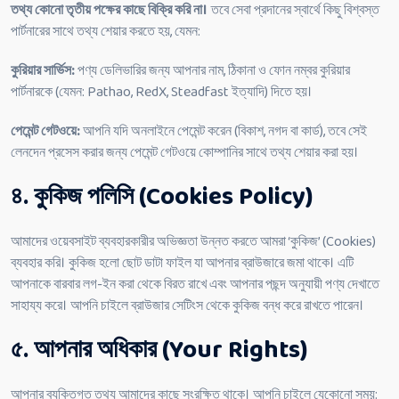
তথ্য কোনো তৃতীয় পক্ষের কাছে বিক্রি করি না।
তবে সেবা প্রদানের স্বার্থে কিছু বিশ্বস্ত
পার্টনারের সাথে তথ্য শেয়ার করতে হয়, যেমন:
কুরিয়ার সার্ভিস:
পণ্য ডেলিভারির জন্য আপনার নাম, ঠিকানা ও ফোন নম্বর কুরিয়ার
পার্টনারকে (যেমন: Pathao, RedX, Steadfast ইত্যাদি) দিতে হয়।
পেমেন্ট গেটওয়ে:
আপনি যদি অনলাইনে পেমেন্ট করেন (বিকাশ, নগদ বা কার্ড), তবে সেই
লেনদেন প্রসেস করার জন্য পেমেন্ট গেটওয়ে কোম্পানির সাথে তথ্য শেয়ার করা হয়।
৪. কুকিজ পলিসি (Cookies Policy)
আমাদের ওয়েবসাইট ব্যবহারকারীর অভিজ্ঞতা উন্নত করতে আমরা ‘কুকিজ’ (Cookies)
ব্যবহার করি। কুকিজ হলো ছোট ডাটা ফাইল যা আপনার ব্রাউজারে জমা থাকে। এটি
আপনাকে বারবার লগ-ইন করা থেকে বিরত রাখে এবং আপনার পছন্দ অনুযায়ী পণ্য দেখাতে
সাহায্য করে। আপনি চাইলে ব্রাউজার সেটিংস থেকে কুকিজ বন্ধ করে রাখতে পারেন।
৫. আপনার অধিকার (Your Rights)
আপনার ব্যক্তিগত তথ্য আমাদের কাছে সংরক্ষিত থাকে। আপনি চাইলে যেকোনো সময়: