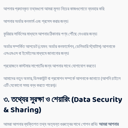
আপনার প্রদানকৃত তথ্যগুলো আমরা মূলত নিচের কাজগুলোতে ব্যবহার করি:
আপনার অর্ডার কনফার্ম এবং প্রসেস করার জন্য।
কুরিয়ার সার্ভিসের মাধ্যমে আপনার ঠিকানায় পণ্য পৌঁছে দেওয়ার জন্য।
অর্ডার সম্পর্কিত আপডেট (যেমন: অর্ডার কনফার্মেশন, ডেলিভারি স্ট্যাটাস) আপনাকে
এসএমএস বা ইমেইলের মাধ্যমে জানানোর জন্য।
প্রয়োজনে কাস্টমার সাপোর্টের জন্য আপনার সাথে যোগাযোগ করতে।
আমাদের নতুন অফার, ডিসকাউন্ট বা প্রমোশন সম্পর্কে আপনাকে জানাতে (আপনি চাইলে
এটি যেকোনো সময় বন্ধ করতে পারেন)।
৩. তথ্যের সুরক্ষা ও শেয়ারিং (Data Security
& Sharing)
আমরা আপনার ব্যক্তিগত তথ্য অত্যন্ত গুরুত্বের সাথে গোপন রাখি।
আমরা আপনার