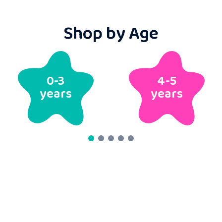
Shop by Age
4-5
6-7
years
years