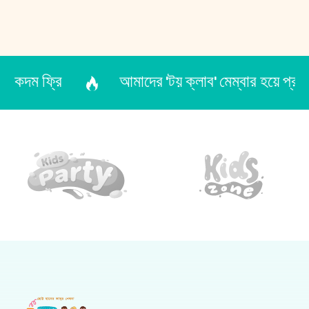
আমাদের 'টয় ক্লাব' মেম্বার হয়ে প্রতিটি অর্ডারে বছরজ