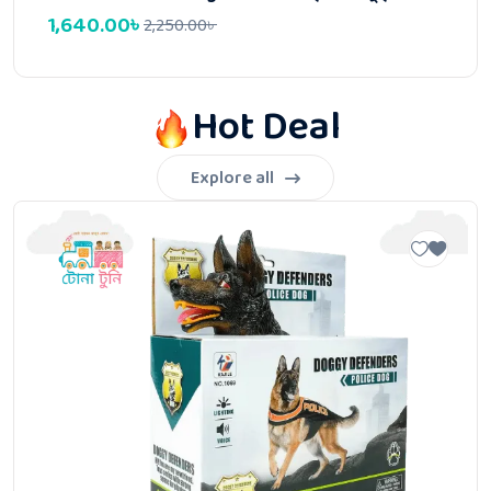
1,640.00
৳
2,250.00
৳
Hot Deal
Explore all