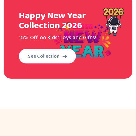
Happy New Year
Collection 2026
15% Off on Kids' Toys and Gifts!
See Collection