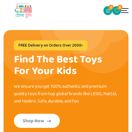
0
0
FREE Delivery on Orders Over 2000৳
Find The Best Toys
For Your Kids
We ensure you get 100% authentic and premium
quality toys from top global brands like LEGO, Mattel,
and Hasbro. Safe, durable, and fun.
Shop Now