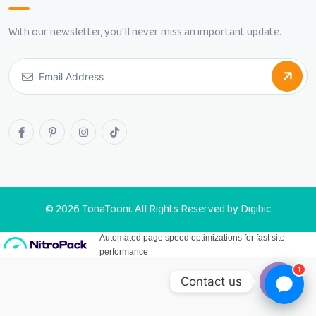
With our newsletter, you'll never miss an important update.
© 2026 TonaTooni. All Rights Reserved by
Digibic
1
Contact us
Open c