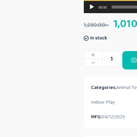
00:00
1,01
1,230.00
৳
In stock
Categories:
Animal To
Indoor Play
MFG:
04/12/2025