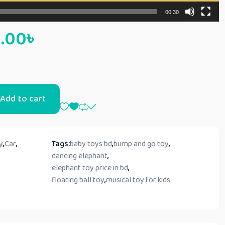
00:30
0.00
৳
Add to cart
y
,
Car
,
Tags:
baby toys bd
,
bump and go toy
,
dancing elephant
,
elephant toy price in bd
,
floating ball toy
,
musical toy for kids