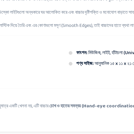
স্কো লাইটগুলো অন্ধকারে ঘর আলোকিত করে এবং বাচ্চার দৃষ্টিশক্তি ও মনোযোগ বাড়াতে সাহ
লাস্টিক দিয়ে তৈরি এবং এর কোণাগুলো মসৃণ (Smooth Edges), তাই বাচ্চাদের হাতে ব্যথা ল
ফাংশন:
মিউজিক, লাইট, হাঁটাচলা (U
পণ্য সাইজ:
আনুমানিক ১৫ x ১১ x ২১ স
ুমাত্র একটি খেলনা নয়, এটি বাচ্চার
চোখ ও হাতের সমন্বয় (Hand-eye coordinatio