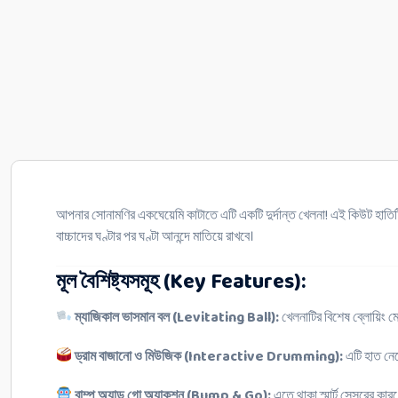
আপনার সোনামণির একঘেয়েমি কাটাতে এটি একটি দুর্দান্ত খেলনা! এই কিউট হাতিট
বাচ্চাদের ঘণ্টার পর ঘণ্টা আনন্দে মাতিয়ে রাখবে।
মূল বৈশিষ্ট্যসমূহ (Key Features):
ম্যাজিকাল ভাসমান বল (Levitating Ball):
খেলনাটির বিশেষ ব্লোয়িং মে
ড্রাম বাজানো ও মিউজিক (Interactive Drumming):
এটি হাত নেড়
বাম্প অ্যান্ড গো অ্যাকশন (Bump & Go):
এতে থাকা স্মার্ট সেন্সরের 