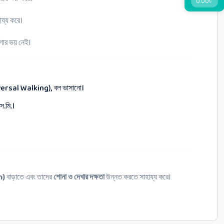
0.00
৳
ায্য করে।
াগার ভয় নেই।
niversal Walking), বল ভাসানো।
ে.মি.।
n)
বাড়াতে এবং তাদের
শোনা ও দেখার দক্ষতা
উন্নত করতে সাহায্য করে।