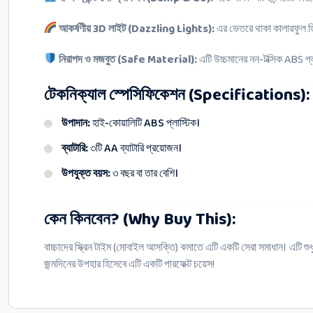
আকর্ষণীয় 3D লাইট (Dazzling Lights):
এর ভেতরে থাকা কালারফুল ডি
নিরাপদ ও মজবুত (Safe Material):
এটি উচ্চমানের নন-টক্সিক ABS প্
টেকনিক্যাল স্পেসিফিকেশন (Specifications):
উপাদান:
হাই-কোয়ালিটি ABS প্লাস্টিক।
ব্যাটারি:
৩টি AA ব্যাটারি প্রয়োজন।
উপযুক্ত বয়স:
৩ বছর বা তার বেশি।
কেন কিনবেন? (Why Buy This):
বাচ্চাদের স্ক্রিন টাইম (মোবাইল আসক্তি) কমাতে এটি একটি সেরা সমাধান। এটি শুধ
জন্মদিনের উপহার হিসেবে এটি একটি পারফেক্ট চয়েস!