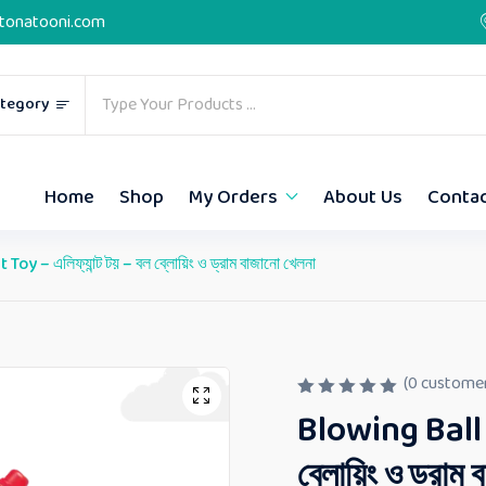
tonatooni.com
ategory
Home
Shop
My Orders
About Us
Conta
 – এলিফ্যান্ট টয় – বল ব্লোয়িং ও ড্রাম বাজানো খেলনা
(
0
customer
R
Blowing Ball E
a
t
e
ব্লোয়িং ও ড্রাম 
d