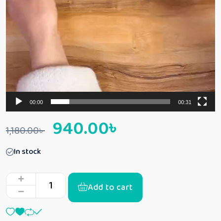
00:00
00:31
940.00
৳
1,180.00
৳
In stock
Add to cart