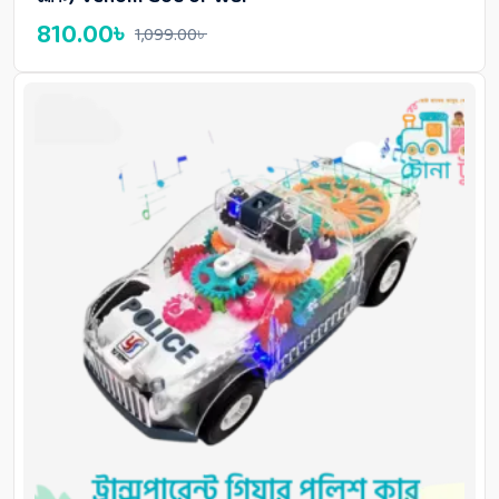
810.00
৳
1,099.00
৳