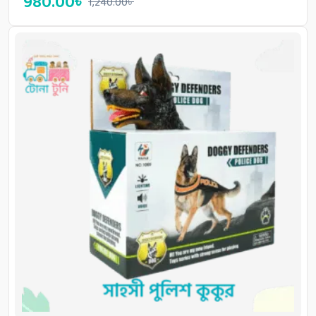
980.00
৳
1,240.00
৳